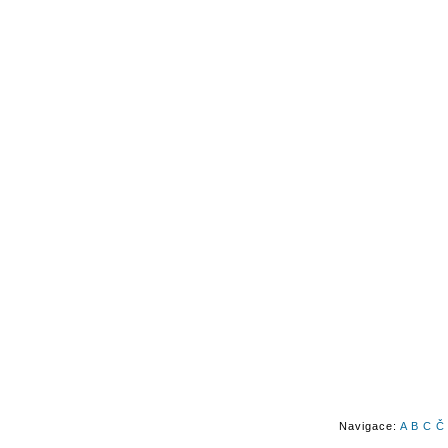
Navigace:
A
B
C
Č