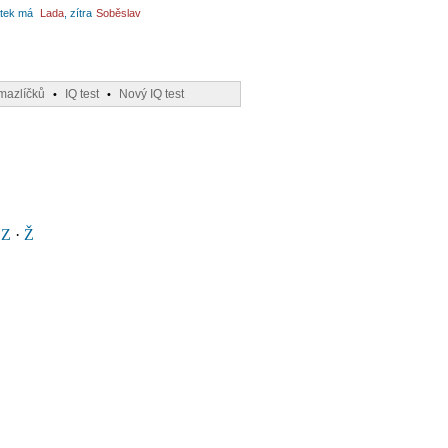
tek má
Lada
, zítra
Soběslav
mazlíčků
IQ test
Nový IQ test
•
•
·
Z
·
Ž