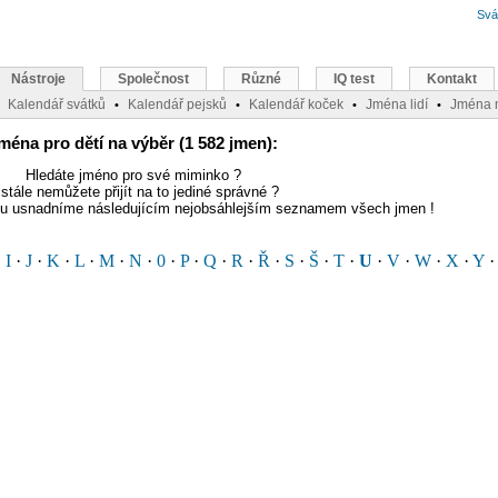
Svá
Nástroje
Společnost
Různé
IQ test
Kontakt
Kalendář svátků
Kalendář pejsků
Kalendář koček
Jména lidí
Jména 
•
•
•
•
ména pro dětí na výběr (1 582 jmen):
Hledáte jméno pro své miminko ?
stále nemůžete přijít na to jediné správné ?
bu usnadníme následujícím nejobsáhlejším seznamem všech jmen !
·
I
·
J
·
K
·
L
·
M
·
N
·
0
·
P
·
Q
·
R
·
Ř
·
S
·
Š
·
T
·
U
·
V
·
W
·
X
·
Y