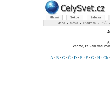
Hlavní
Sekce
Zábava
Mapa
Města
IP adresa
PSČ
•
•
•
•
J
A 
Věříme, že Vám Vaši vol
A
·
B
·
C
·
Č
·
D
·
E
·
F
·
G
·
H
·
Ch