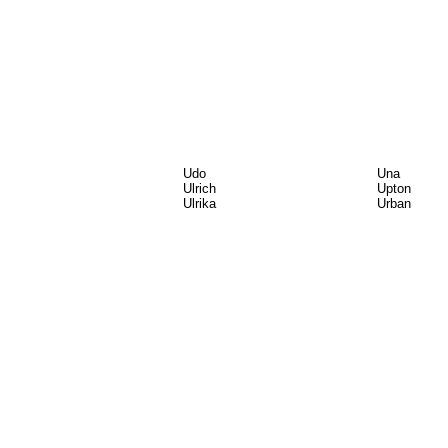
Udo
Una
Ulrich
Upton
Ulrika
Urban