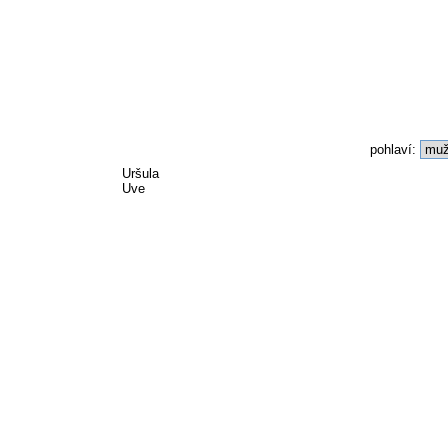
pohlaví:
Uršula
Uve