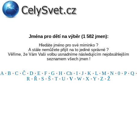
Jména pro dětí na výběr (1 582 jmen):
Hledáte jméno pro své miminko ?
A stále nemůžete přijít na to jediné správné ?
Věříme, že Vám Vaši volbu usnadníme následujícím nejobsáhlejším
seznamem všech jmen !
A
·
B
·
C
·
Č
·
D
·
E
·
F
·
G
·
H
·
Ch
·
I
·
J
·
K
·
L
·
M
·
N
·
0
·
P
·
Q
·
R
·
Ř
·
S
·
Š
·
T
·
U
·
V
·
W
·
X
·
Y
·
Z
·
Ž