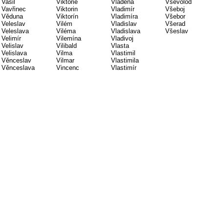
Vasil
Viktorie
Vladěna
Vsevolod
Vavřinec
Viktorin
Vladimír
Všeboj
Věduna
Viktorín
Vladimíra
Všebor
Veleslav
Vilém
Vladislav
Všerad
Veleslava
Viléma
Vladislava
Všeslav
Velimír
Vilemína
Vladivoj
Velislav
Vilibald
Vlasta
Velislava
Vilma
Vlastimil
Věnceslav
Vilmar
Vlastimila
Věnceslava
Vincenc
Vlastimír