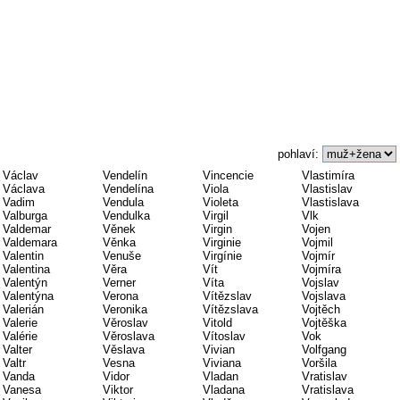
pohlaví:
Václav
Vendelín
Vincencie
Vlastimíra
Václava
Vendelína
Viola
Vlastislav
Vadim
Vendula
Violeta
Vlastislava
Valburga
Vendulka
Virgil
Vlk
Valdemar
Věnek
Virgin
Vojen
Valdemara
Věnka
Virginie
Vojmil
Valentin
Venuše
Virgínie
Vojmír
Valentina
Věra
Vít
Vojmíra
Valentýn
Verner
Víta
Vojslav
Valentýna
Verona
Vítězslav
Vojslava
Valerián
Veronika
Vítězslava
Vojtěch
Valerie
Věroslav
Vitold
Vojtěška
Valérie
Věroslava
Vítoslav
Vok
Valter
Věslava
Vivian
Volfgang
Valtr
Vesna
Viviana
Voršila
Vanda
Vidor
Vladan
Vratislav
Vanesa
Viktor
Vladana
Vratislava