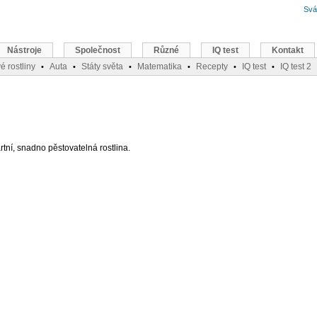
Svá
Nástroje
Společnost
Různé
IQ test
Kontakt
é rostliny
Auta
Státy světa
Matematika
Recepty
IQ test
IQ test 2
•
•
•
•
•
•
rtní, snadno pěstovatelná rostlina.