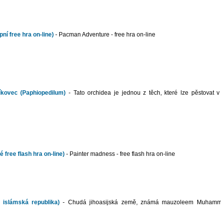
í free hra on-line)
- Pacman Adventure - free hra on-line
níkovec (Paphiopedilum)
- Tato orchidea je jednou z těch, které lze pěstovat 
 free flash hra on-line)
- Painter madness - free flash hra on-line
 islámská republika)
- Chudá jihoasijská země, známá mauzoleem Muhamm