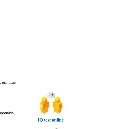
s ostnatým
spodářství,
IQ test online