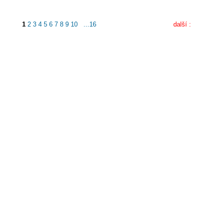
1
2
3
4
5
6
7
8
9
10
...16
další :