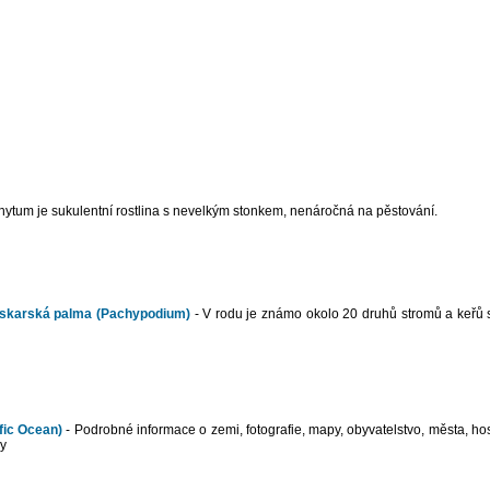
ytum je sukulentní rostlina s nevelkým stonkem, nenáročná na pěstování.
skarská palma (Pachypodium)
- V rodu je známo okolo 20 druhů stromů a keřů 
fic Ocean)
- Podrobné informace o zemi, fotografie, mapy, obyvatelstvo, města, ho
ky