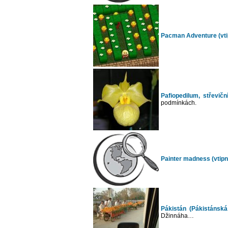
Pacman Adventure (vtipn
Pafiopedilum, střevič
podmínkách.
Painter madness (vtipné
Pákistán (Pákistánská
Džinnáha…