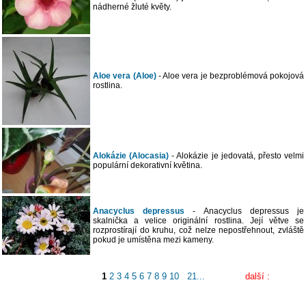
nádherné žluté květy.
Aloe vera (Aloe)
- Aloe vera je bezproblémová pokojová
rostlina.
Alokázie (Alocasia)
- Alokázie je jedovatá, přesto velmi
populární dekorativní květina.
Anacyclus depressus
- Anacyclus depressus je
skalnička a velice originální rostlina. Její větve se
rozprostírají do kruhu, což nelze nepostřehnout, zvláště
pokud je umístěna mezi kameny.
1
2
3
4
5
6
7
8
9
10
21...
další :