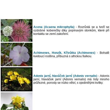
Acena (Acaena mikrophylla)
- Rozrůstá se a tvoří se
ozdobné koberečky díky popínavým stonkům, které při
kontaktu se zemí zakoření.
Achimenes, Honzík, Křivůtka (Achimenes)
- Bohatě
kvetoucí rostlina, příbuzná s africkou fialkou.
Adonis jarní, hlaváček jarní (Adonis vernalis)
- Adonis
jarní, hlaváček jarní (Adonis vernalis) má listy mnoho
průřezné, porosty se nízko větví, s ojedinělými kvítky.