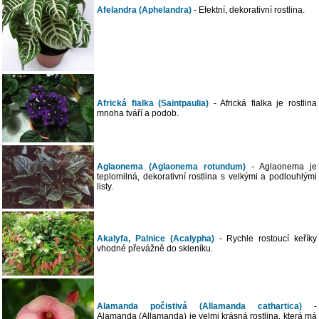
Afelandra (Aphelandra)
- Efektní, dekorativní rostlina.
Africká fialka (Saintpaulia)
- Africká fialka je rostlina
mnoha tváří a podob.
Aglaonema (Aglaonema rotundum)
- Aglaonema je
teplomilná, dekorativní rostlina s velkými a podlouhlými
listy.
Akalyfa, Palnice (Acalypha)
- Rychle rostoucí keříky
vhodné převážně do skleníku.
Alamanda počistivá (Allamanda cathartica)
-
Alamanda (Allamanda) je velmi krásná rostlina, která má