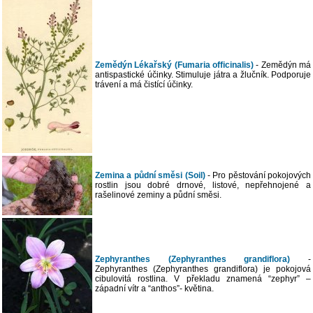
Zemědýn Lékařský (Fumaria officinalis)
- Zemědýn má
antispastické účinky. Stimuluje játra a žlučník. Podporuje
trávení a má čistící účinky.
Zemina a půdní směsi (Soil)
- Pro pěstování pokojových
rostlin jsou dobré drnové, listové, nepřehnojené a
rašelinové zeminy a půdní směsi.
Zephyranthes (Zephyranthes grandiflora)
-
Zephyranthes (Zephyranthes grandiflora) je pokojová
cibulovitá rostlina. V překladu znamená “zephyr” –
západní vítr a “anthos”- květina.