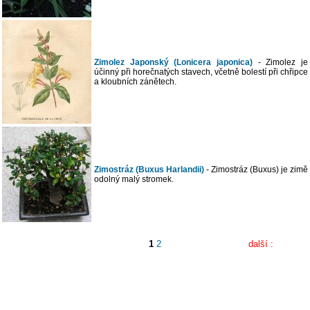
Zimolez Japonský (Lonicera japonica)
- Zimolez je
účinný při horečnatých stavech, včetně bolestí při chřipce
a kloubních zánětech.
Zimostráz (Buxus Harlandii)
- Zimostráz (Buxus) je zimě
odolný malý stromek.
1
2
další :