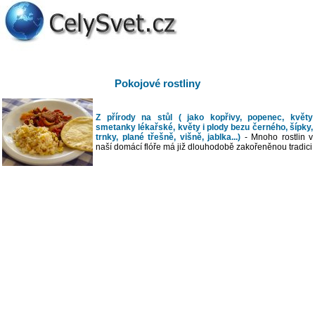
Pokojové rostliny
Z přírody na stůl ( jako kopřivy, popenec, květy
smetanky lékařské, květy i plody bezu černého, šípky,
trnky, plané třešně, višně, jablka...)
- Mnoho rostlin v
naší domácí flóře má již dlouhodobě zakořeněnou tradici