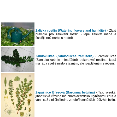
Zálivka rostlin (Watering flowers and humidity)
- Zlaté
pravidlo pro zalévání rostlin - lépe zalévat méně a
častěji, než naráz a hodně.
Zamiokulkas (Zamioculcas zamiifolia)
- Zamioculcas
(Zamiokulkas) je mimořádně dekoratvní rostlina, která
má ráda světlé místo s jasným, ale rozptýleným světlem.
Zápašnice Březová (Barosma betulina)
- Tato vysoká,
jihoafrická křovina má charakteristickou rybízovou chuť a
vůni, což z ní činí jednu z nejpříjemnějších léčivých bylin.