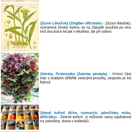
Zázvor Lékařský (Zingiber officinalis)
- Zázvor lékařský,
významná čínská bylina, se na Západě používá po více
než dva tisíce let jak v lékařství, tak při vaření.
Zebrína, Pruhovatka (Zebrina pendula)
- Vrchní část
listu s lesklými stříbřitě zelenými proužky, zespodu je list
fialový.
Zelené koření (křen, rozmarýn, jalovčinky, máta,
dřišťálky)
- Zelené koření, si můžeme samy vypěstovat
na zahrádce, doma v květináči...