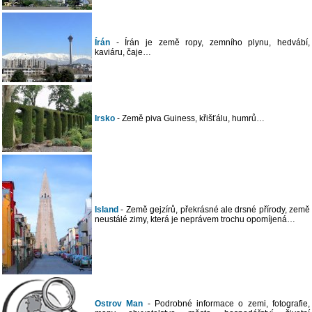
Írán
- Írán je země ropy, zemního plynu, hedvábí,
kaviáru, čaje…
Irsko
- Země piva Guiness, křišťálu, humrů…
Island
- Země gejzírů, překrásné ale drsné přírody, země
neustálé zimy, která je neprávem trochu opomíjená…
Ostrov Man
- Podrobné informace o zemi, fotografie,