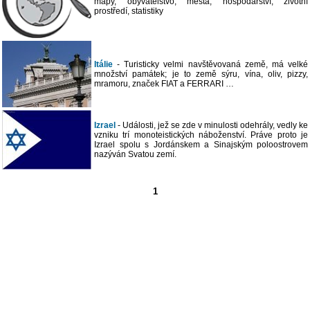
mapy, obyvatelstvo, města, hospodářství, životní
prostředí, statistiky
Itálie
- Turisticky velmi navštěvovaná země, má velké
množství památek; je to země sýru, vína, oliv, pizzy,
mramoru, značek FIAT a FERRARI …
Izrael
- Události, jež se zde v minulosti odehrály, vedly ke
vzniku trí monoteistických náboženství. Práve proto je
Izrael spolu s Jordánskem a Sinajským poloostrovem
nazýván Svatou zemí.
1