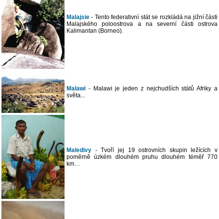
Malajsie
- Tento federativní stát se rozkládá na jižní části
Malajského poloostrova a na severní části ostrova
Kalimantan (Borneo).
Malawi
- Malawi je jeden z nejchudších států Afriky a
světa...
Maledivy
- Tvoří jej 19 ostrovních skupin ležících v
poměrně úzkém dlouhém pruhu dlouhém téměř 770
km…