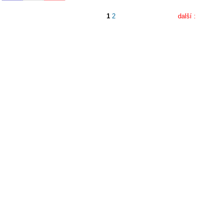
1
2
další :