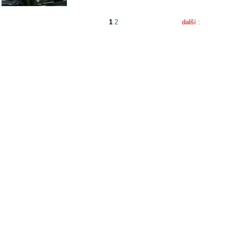
1
2
další :