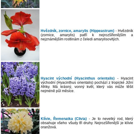
Hvězdník, zornice, amarylis (Hippeastrum)
- Hvězdník
(zornice, amarylis) patří k nejrozšířenějším a
nejznámějším rostlinám z čeledi amarylisovitých.
Hyacint východní (Hyacinthus orientalis)
- Hyacint
východní (Hyacinthus orientalis) pochází z tropické Jižní
Afriky. Má krásný, vonný květ, který vás může těšit
nejméně půl měsíce.
Klívie, Řemenatka (Clivia)
- Je to nevelký rod, který
obsahuje všeho všudy tři druhy. Nejrozšířenější je klívie
oranžová.