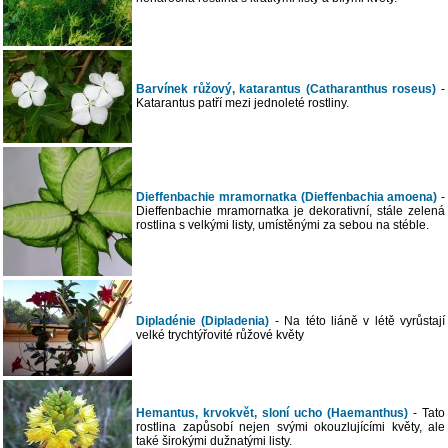
Barvínek růžový, katarantus (Catharanthus roseus)
-
Katarantus patří mezi jednoleté rostliny.
Dieffenbachie mramornatka (Dieffenbachia amoena)
-
Dieffenbachie mramornatka je dekorativní, stále zelená
rostlina s velkými listy, umístěnými za sebou na stéble.
Dipladénie (Dipladenia)
- Na této liáně v létě vyrůstají
velké trychtýřovité růžové květy
Hemantus, krvokvět, sloní ucho (Haemanthus)
- Tato
rostlina zapůsobí nejen svými okouzlujícími květy, ale
také širokými dužnatými listy.