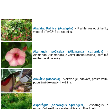
Akalyfa, Palnice (Acalypha)
- Rychle rostoucí keříky
vhodné převážně do skleníku.
Alamanda počistivá (Allamanda cathartica)
-
Alamanda (Allamanda) je velmi krásná rostlina, která má
nádherné žluté květy.
Alokázie (Alocasia)
- Alokázie je jedovatá, přesto velmi
populární dekorativní květina.
Asparágus (Asparagus Sprengeri.)
- Asparágus je
nenáročná rostlina s krátkými listy a bílými květy.