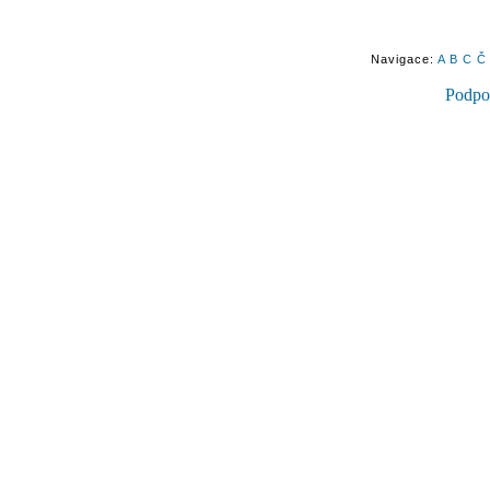
Navigace:
A
B
C
Č
Podpoř