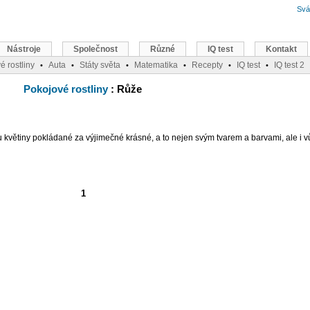
Svá
Nástroje
Společnost
Různé
IQ test
Kontakt
é rostliny
Auta
Státy světa
Matematika
Recepty
IQ test
IQ test 2
•
•
•
•
•
•
Pokojové rostliny
: Růže
 květiny pokládané za výjimečné krásné, a to nejen svým tvarem a barvami, ale i v
1