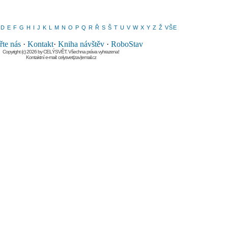
D
E
F
G
H
I
J
K
L
M
N
O
P
Q
R
Ř
S
Š
T
U
V
W
X
Y
Z
Ž
VŠE
te nás
·
Kontakt
·
Kniha návštěv
·
RoboStav
Copyright (c) 2026 by CELÝSVĚT. Všechna práva vyhrazena!
Kontaktní e-mail: celysvet(zav)email.cz