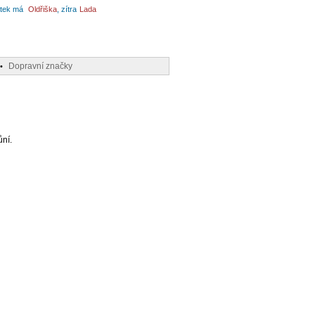
tek má
Oldřiška
, zítra
Lada
Dopravní značky
•
ůní.