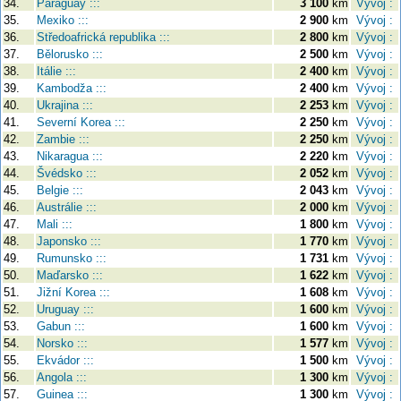
34.
Paraguay :::
3 100
km
Vývoj :
35.
Mexiko :::
2 900
km
Vývoj :
36.
Středoafrická republika :::
2 800
km
Vývoj :
37.
Bělorusko :::
2 500
km
Vývoj :
38.
Itálie :::
2 400
km
Vývoj :
39.
Kambodža :::
2 400
km
Vývoj :
40.
Ukrajina :::
2 253
km
Vývoj :
41.
Severní Korea :::
2 250
km
Vývoj :
42.
Zambie :::
2 250
km
Vývoj :
43.
Nikaragua :::
2 220
km
Vývoj :
44.
Švédsko :::
2 052
km
Vývoj :
45.
Belgie :::
2 043
km
Vývoj :
46.
Austrálie :::
2 000
km
Vývoj :
47.
Mali :::
1 800
km
Vývoj :
48.
Japonsko :::
1 770
km
Vývoj :
49.
Rumunsko :::
1 731
km
Vývoj :
50.
Maďarsko :::
1 622
km
Vývoj :
51.
Jižní Korea :::
1 608
km
Vývoj :
52.
Uruguay :::
1 600
km
Vývoj :
53.
Gabun :::
1 600
km
Vývoj :
54.
Norsko :::
1 577
km
Vývoj :
55.
Ekvádor :::
1 500
km
Vývoj :
56.
Angola :::
1 300
km
Vývoj :
57.
Guinea :::
1 300
km
Vývoj :