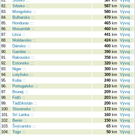
81.
Srbsko :::
587
km
Vývoj :
82.
Srbsko :::
587
km
Vývoj :
83.
Mongolsko :::
580
km
Vývoj :
84.
Bulharsko :::
470
km
Vývoj :
85.
Honduras :::
465
km
Vývoj :
86.
Mosambik :::
460
km
Vývoj :
87.
Litva :::
441
km
Vývoj :
88.
Moldavsko :::
424
km
Vývoj :
89.
Dánsko :::
400
km
Vývoj :
90.
Gambie :::
390
km
Vývoj :
91.
Rakousko :::
358
km
Vývoj :
92.
Estonsko :::
320
km
Vývoj :
93.
Niger :::
300
km
Vývoj :
94.
Lotyšsko :::
300
km
Vývoj :
95.
Kuba :::
240
km
Vývoj :
96.
Portugalsko :::
210
km
Vývoj :
97.
Brunej :::
209
km
Vývoj :
98.
Fidži :::
203
km
Vývoj :
99.
Tádžikistán :::
200
km
Vývoj :
100.
Slovensko :::
172
km
Vývoj :
101.
Srí Lanka :::
160
km
Vývoj :
102.
Benin :::
150
km
Vývoj :
103.
Švýcarsko :::
65
km
Vývoj :
104.
Togo :::
50
km
Vývoj :