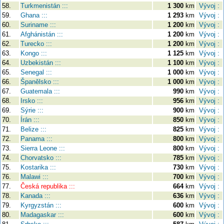
58.
Turkmenistán :::
1 300
km
Vývoj :
59.
Ghana :::
1 293
km
Vývoj :
60.
Suriname :::
1 200
km
Vývoj :
61.
Afghánistán :::
1 200
km
Vývoj :
62.
Turecko :::
1 200
km
Vývoj :
63.
Kongo :::
1 125
km
Vývoj :
64.
Uzbekistán :::
1 100
km
Vývoj :
65.
Senegal :::
1 000
km
Vývoj :
66.
Španělsko :::
1 000
km
Vývoj :
67.
Guatemala :::
990
km
Vývoj :
68.
Irsko :::
956
km
Vývoj :
69.
Sýrie :::
900
km
Vývoj :
70.
Írán :::
850
km
Vývoj :
71.
Belize :::
825
km
Vývoj :
72.
Panama :::
800
km
Vývoj :
73.
Sierra Leone :::
800
km
Vývoj :
74.
Chorvatsko :::
785
km
Vývoj :
75.
Kostarika :::
730
km
Vývoj :
76.
Malawi :::
700
km
Vývoj :
77.
Česká republika :::
664
km
Vývoj :
78.
Kanada :::
636
km
Vývoj :
79.
Kyrgyzstán :::
600
km
Vývoj :
80.
Madagaskar :::
600
km
Vývoj :