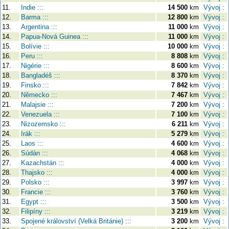
11.
Indie :::
14 500
km
Vývoj :
12.
Barma :::
12 800
km
Vývoj :
13.
Argentina :::
11 000
km
Vývoj :
14.
Papua-Nová Guinea :::
11 000
km
Vývoj :
15.
Bolívie :::
10 000
km
Vývoj :
16.
Peru :::
8 808
km
Vývoj :
17.
Nigérie :::
8 600
km
Vývoj :
18.
Bangladéš :::
8 370
km
Vývoj :
19.
Finsko :::
7 842
km
Vývoj :
20.
Německo :::
7 467
km
Vývoj :
21.
Malajsie :::
7 200
km
Vývoj :
22.
Venezuela :::
7 100
km
Vývoj :
23.
Nizozemsko :::
6 211
km
Vývoj :
24.
Irák :::
5 279
km
Vývoj :
25.
Laos :::
4 600
km
Vývoj :
26.
Súdán :::
4 068
km
Vývoj :
27.
Kazachstán :::
4 000
km
Vývoj :
28.
Thajsko :::
4 000
km
Vývoj :
29.
Polsko :::
3 997
km
Vývoj :
30.
Francie :::
3 760
km
Vývoj :
31.
Egypt :::
3 500
km
Vývoj :
32.
Filipíny :::
3 219
km
Vývoj :
33.
Spojené království (Velká Británie) :::
3 200
km
Vývoj :