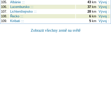
105.
Albánie :::
43
km
Vývoj :
106.
Lucembursko :::
37
km
Vývoj :
107.
Lichtenštejnsko :::
28
km
Vývoj :
108.
Řecko :::
6
km
Vývoj :
109.
Kiribati :::
5
km
Vývoj :
Zobrazit všechny země na světě