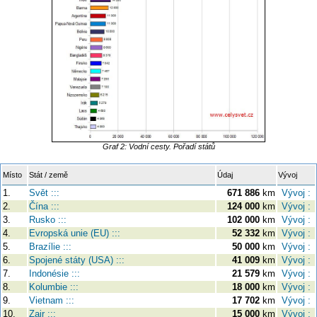
Graf 2: Vodní cesty. Pořadí států
Místo
Stát / země
Údaj
Vývoj
1.
Svět :::
671 886
km
Vývoj :
2.
Čína :::
124 000
km
Vývoj :
3.
Rusko :::
102 000
km
Vývoj :
4.
Evropská unie (EU) :::
52 332
km
Vývoj :
5.
Brazílie :::
50 000
km
Vývoj :
6.
Spojené státy (USA) :::
41 009
km
Vývoj :
7.
Indonésie :::
21 579
km
Vývoj :
8.
Kolumbie :::
18 000
km
Vývoj :
9.
Vietnam :::
17 702
km
Vývoj :
10.
Zair :::
15 000
km
Vývoj :